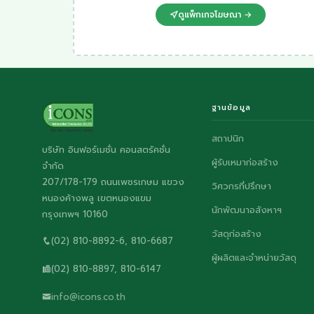
ดูแพ็กเกจโฆษณา →
ฐานข้อมูล
สถาปนิก
บริษัท อินฟอร์เมชั่น คอนสตรัคชั่น
ผู้รับเหมาก่อสร้าง
จำกัด
207/178-179 ถนนเพชรเกษม แขวง
วิศวกรที่ปรึกษา
หนองค้างพลู เขตหนองแขม
นักพัฒนาอสังหาฯ
กรุงเทพฯ 10160
วัสดุก่อสร้าง
(02) 810-8892-6, 810-6687
ผู้ผลิตและจำหน่ายวัสดุ
(02) 810-8897, 810-6147
info@icons.co.th