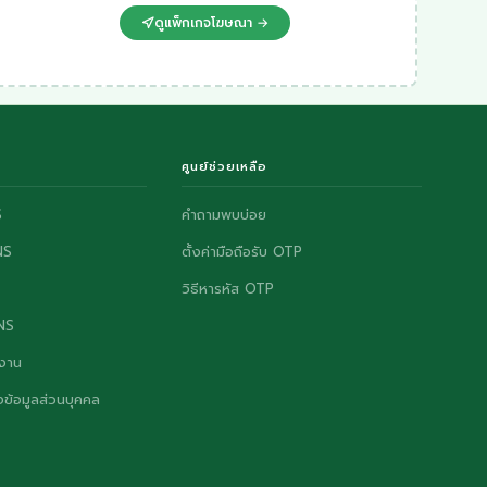
ดูแพ็กเกจโฆษณา →
ศูนย์ช่วยเหลือ
S
คำถามพบบ่อย
NS
ตั้งค่ามือถือรับ OTP
วิธีหารหัส OTP
ONS
งาน
ข้อมูลส่วนบุคคล