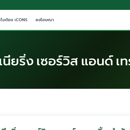
ำไมต้อง iCONS
ลงโฆษณา
นียริ่ง เซอร์วิส แอนด์ เท