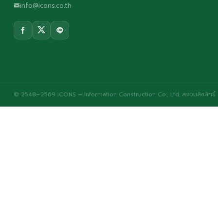
info@icons.co.th
© 2548–2569 iCONS – Information Construction Co., Ltd. สงวนลิขสิทธิ์