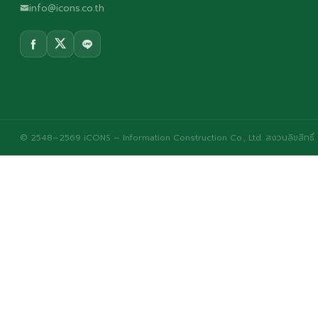
info@icons.co.th
© 2548–2569 iCONS – Information Construction Co., Ltd. สงวนลิขสิทธิ์