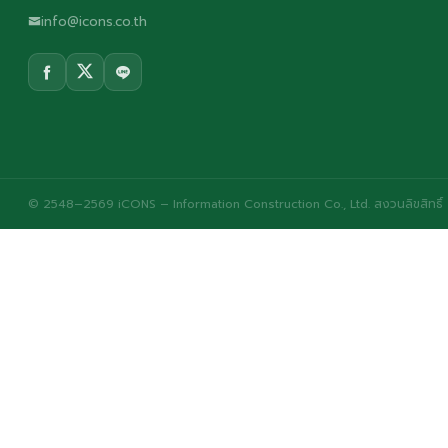
info@icons.co.th
© 2548–2569 iCONS – Information Construction Co., Ltd. สงวนลิขสิทธิ์