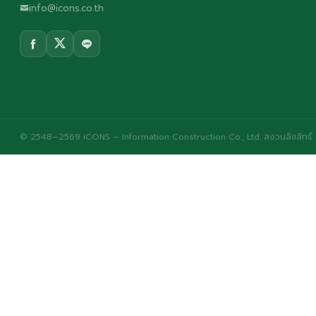
info@icons.co.th
© 2548–2569 iCONS – Information Construction Co., Ltd. สงวนลิขสิทธิ์