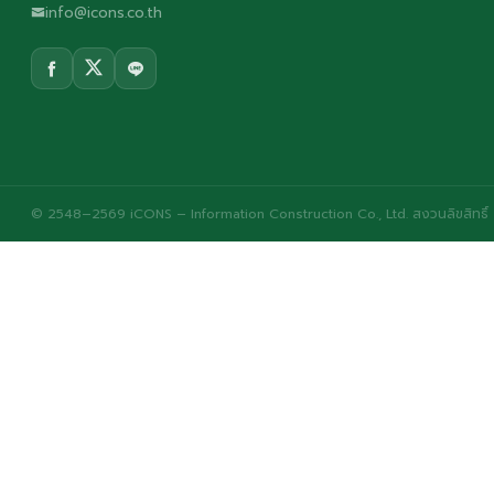
info@icons.co.th
© 2548–2569 iCONS – Information Construction Co., Ltd. สงวนลิขสิทธิ์