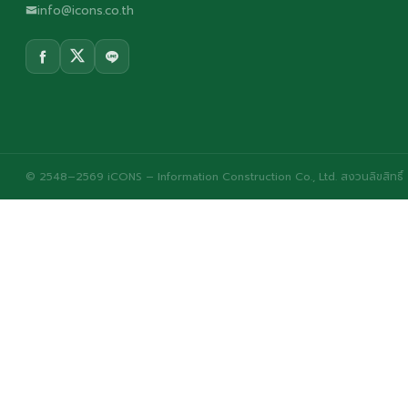
info@icons.co.th
© 2548–2569 iCONS – Information Construction Co., Ltd. สงวนลิขสิทธิ์