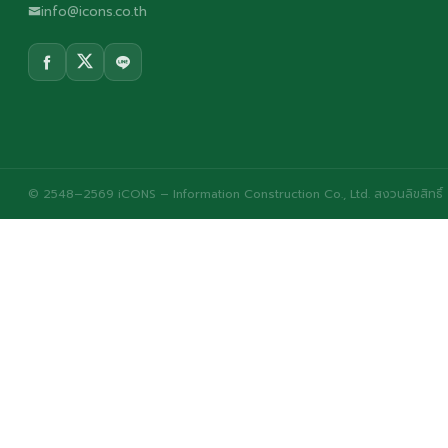
info@icons.co.th
© 2548–2569 iCONS – Information Construction Co., Ltd. สงวนลิขสิทธิ์