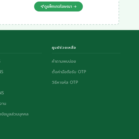
ดูแพ็กเกจโฆษณา →
ศูนย์ช่วยเหลือ
S
คำถามพบบ่อย
NS
ตั้งค่ามือถือรับ OTP
วิธีหารหัส OTP
ONS
งาน
ข้อมูลส่วนบุคคล