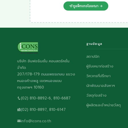
ดูแพ็กเกจโฆษณา →
ฐานข้อมูล
สถาปนิก
บริษัท อินฟอร์เมชั่น คอนสตรัคชั่น
ผู้รับเหมาก่อสร้าง
จำกัด
207/178-179 ถนนเพชรเกษม แขวง
วิศวกรที่ปรึกษา
หนองค้างพลู เขตหนองแขม
นักพัฒนาอสังหาฯ
กรุงเทพฯ 10160
วัสดุก่อสร้าง
(02) 810-8892-6, 810-6687
ผู้ผลิตและจำหน่ายวัสดุ
(02) 810-8897, 810-6147
info@icons.co.th