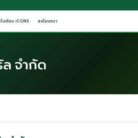
ำไมต้อง iCONS
ลงโฆษณา
ัล จำกัด