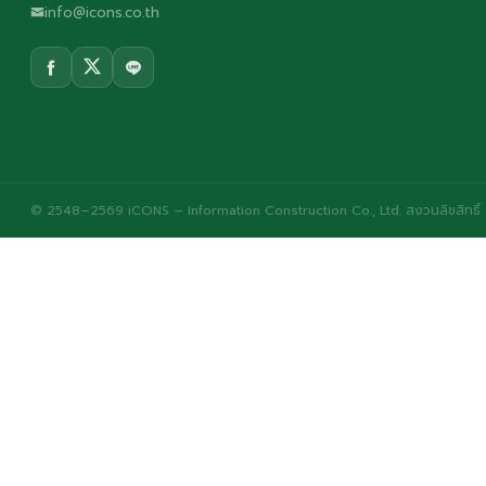
info@icons.co.th
© 2548–2569 iCONS – Information Construction Co., Ltd. สงวนลิขสิทธิ์