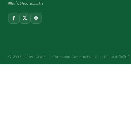
info@icons.co.th
© 2548–2569 iCONS – Information Construction Co., Ltd. สงวนลิขสิทธิ์