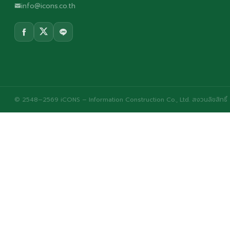
info@icons.co.th
© 2548–2569 iCONS – Information Construction Co., Ltd. สงวนลิขสิทธิ์