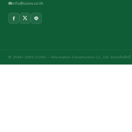
info@icons.co.th
© 2548–2569 iCONS – Information Construction Co., Ltd. สงวนลิขสิทธิ์