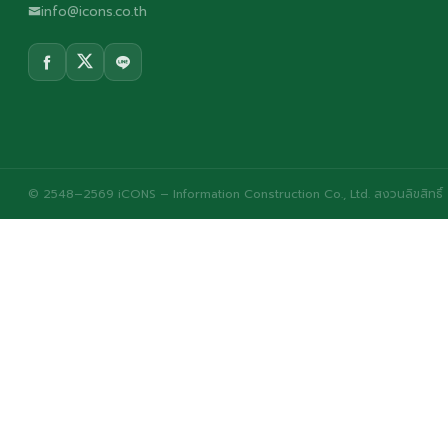
info@icons.co.th
© 2548–2569 iCONS – Information Construction Co., Ltd. สงวนลิขสิทธิ์