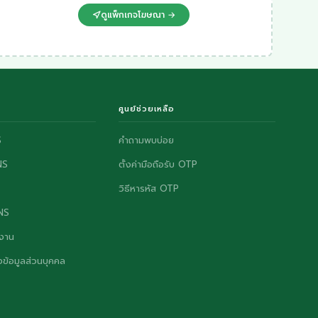
ดูแพ็กเกจโฆษณา →
ศูนย์ช่วยเหลือ
S
คำถามพบบ่อย
NS
ตั้งค่ามือถือรับ OTP
วิธีหารหัส OTP
ONS
งาน
ข้อมูลส่วนบุคคล