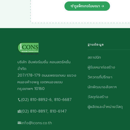
ดูแพ็กเกจโฆษณา →
ฐานข้อมูล
สถาปนิก
บริษัท อินฟอร์เมชั่น คอนสตรัคชั่น
ผู้รับเหมาก่อสร้าง
จำกัด
207/178-179 ถนนเพชรเกษม แขวง
วิศวกรที่ปรึกษา
หนองค้างพลู เขตหนองแขม
นักพัฒนาอสังหาฯ
กรุงเทพฯ 10160
วัสดุก่อสร้าง
(02) 810-8892-6, 810-6687
ผู้ผลิตและจำหน่ายวัสดุ
(02) 810-8897, 810-6147
info@icons.co.th