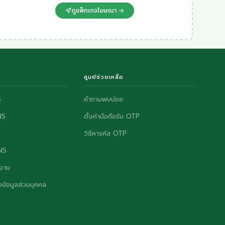
ดูแพ็กเกจโฆษณา →
ศูนย์ช่วยเหลือ
S
คำถามพบบ่อย
NS
ตั้งค่ามือถือรับ OTP
วิธีหารหัส OTP
ONS
งาน
ข้อมูลส่วนบุคคล