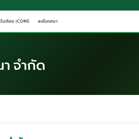
ำไมต้อง iCONS
ลงโฆษณา
นา จำกัด