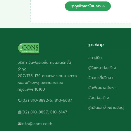
ดูแพ็กเกจโฆษณา →
ฐานข้อมูล
สถาปนิก
บริษัท อินฟอร์เมชั่น คอนสตรัคชั่น
ผู้รับเหมาก่อสร้าง
จำกัด
207/178-179 ถนนเพชรเกษม แขวง
วิศวกรที่ปรึกษา
หนองค้างพลู เขตหนองแขม
นักพัฒนาอสังหาฯ
กรุงเทพฯ 10160
วัสดุก่อสร้าง
(02) 810-8892-6, 810-6687
ผู้ผลิตและจำหน่ายวัสดุ
(02) 810-8897, 810-6147
info@icons.co.th