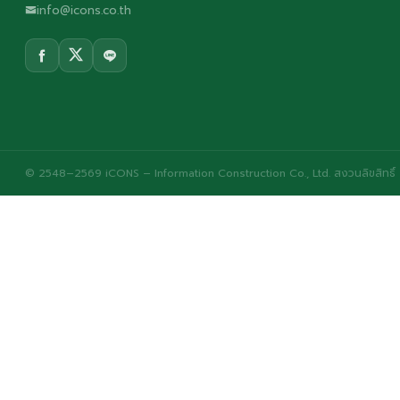
info@icons.co.th
© 2548–2569 iCONS – Information Construction Co., Ltd. สงวนลิขสิทธิ์