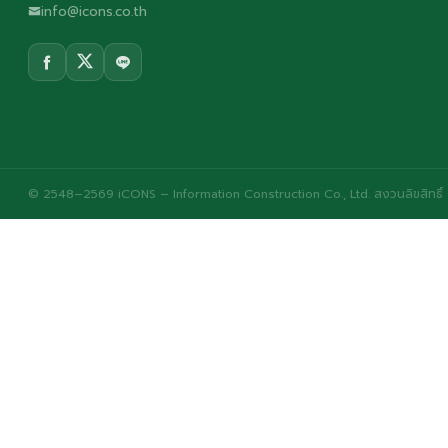
info@icons.co.th
© 2548–2569 iCONS – Information Construction Co., Ltd. สงวนลิขสิทธิ์