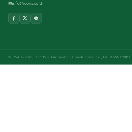
info@icons.co.th
© 2548–2569 iCONS – Information Construction Co., Ltd. สงวนลิขสิทธิ์