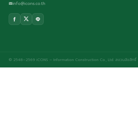
info@icons.co.th
© 2548–2569 iCONS – Information Construction Co., Ltd. สงวนลิขสิทธิ์