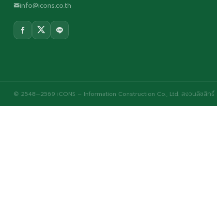
info@icons.co.th
© 2548–2569 iCONS – Information Construction Co., Ltd. สงวนลิขสิทธิ์