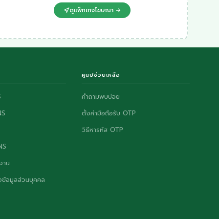
ดูแพ็กเกจโฆษณา →
ศูนย์ช่วยเหลือ
S
คำถามพบบ่อย
NS
ตั้งค่ามือถือรับ OTP
วิธีหารหัส OTP
ONS
งาน
ข้อมูลส่วนบุคคล