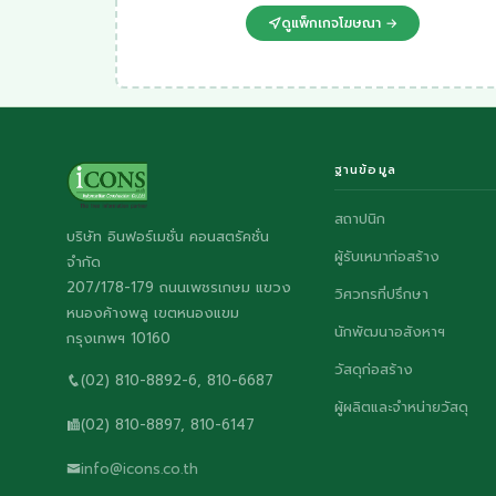
ดูแพ็กเกจโฆษณา →
ฐานข้อมูล
สถาปนิก
บริษัท อินฟอร์เมชั่น คอนสตรัคชั่น
ผู้รับเหมาก่อสร้าง
จำกัด
207/178-179 ถนนเพชรเกษม แขวง
วิศวกรที่ปรึกษา
หนองค้างพลู เขตหนองแขม
นักพัฒนาอสังหาฯ
กรุงเทพฯ 10160
วัสดุก่อสร้าง
(02) 810-8892-6, 810-6687
ผู้ผลิตและจำหน่ายวัสดุ
(02) 810-8897, 810-6147
info@icons.co.th