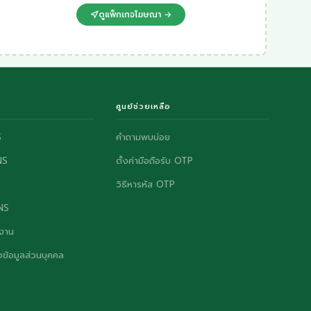
ดูแพ็กเกจโฆษณา →
ศูนย์ช่วยเหลือ
S
คำถามพบบ่อย
NS
ตั้งค่ามือถือรับ OTP
วิธีหารหัส OTP
ONS
งาน
ข้อมูลส่วนบุคคล