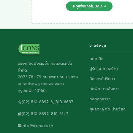
ดูแพ็กเกจโฆษณา →
ฐานข้อมูล
สถาปนิก
บริษัท อินฟอร์เมชั่น คอนสตรัคชั่น
ผู้รับเหมาก่อสร้าง
จำกัด
207/178-179 ถนนเพชรเกษม แขวง
วิศวกรที่ปรึกษา
หนองค้างพลู เขตหนองแขม
นักพัฒนาอสังหาฯ
กรุงเทพฯ 10160
วัสดุก่อสร้าง
(02) 810-8892-6, 810-6687
ผู้ผลิตและจำหน่ายวัสดุ
(02) 810-8897, 810-6147
info@icons.co.th