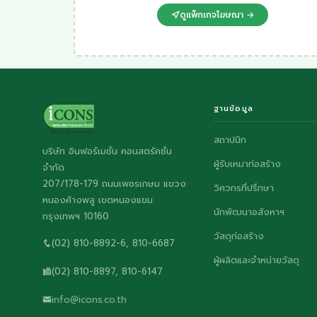
ดูแพ็กเกจโฆษณา →
ฐานข้อมูล
สถาปนิก
บริษัท อินฟอร์เมชั่น คอนสตรัคชั่น
ผู้รับเหมาก่อสร้าง
จำกัด
207/178-179 ถนนเพชรเกษม แขวง
วิศวกรที่ปรึกษา
หนองค้างพลู เขตหนองแขม
นักพัฒนาอสังหาฯ
กรุงเทพฯ 10160
วัสดุก่อสร้าง
(02) 810-8892-6, 810-6687
ผู้ผลิตและจำหน่ายวัสดุ
(02) 810-8897, 810-6147
info@icons.co.th