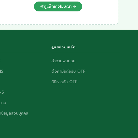
ดูแพ็กเกจโฆษณา →
ศูนย์ช่วยเหลือ
S
คำถามพบบ่อย
NS
ตั้งค่ามือถือรับ OTP
วิธีหารหัส OTP
ONS
งาน
ข้อมูลส่วนบุคคล