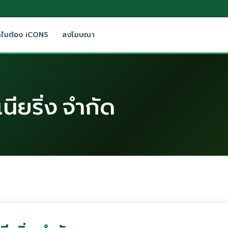
ำไมต้อง iCONS
ลงโฆษณา
เนียริ่ง จำกัด