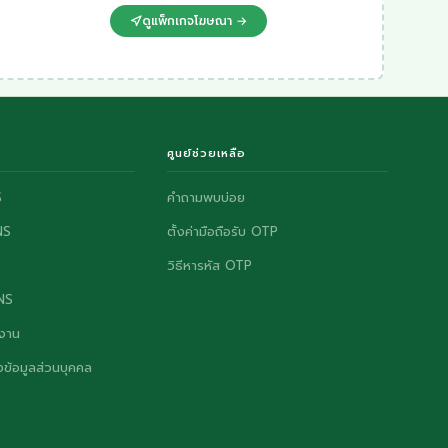
ดูแพ็กเกจโฆษณา →
ศูนย์ช่วยเหลือ
S
คำถามพบบ่อย
NS
ตั้งค่ามือถือรับ OTP
วิธีหารหัส OTP
ONS
งาน
ข้อมูลส่วนบุคคล