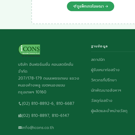
ดูแพ็กเกจโฆษณา →
ฐานข้อมูล
สถาปนิก
บริษัท อินฟอร์เมชั่น คอนสตรัคชั่น
ผู้รับเหมาก่อสร้าง
จำกัด
207/178-179 ถนนเพชรเกษม แขวง
วิศวกรที่ปรึกษา
หนองค้างพลู เขตหนองแขม
นักพัฒนาอสังหาฯ
กรุงเทพฯ 10160
วัสดุก่อสร้าง
(02) 810-8892-6, 810-6687
ผู้ผลิตและจำหน่ายวัสดุ
(02) 810-8897, 810-6147
info@icons.co.th