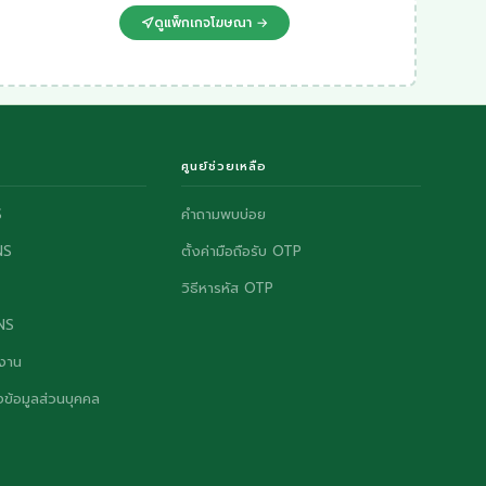
ดูแพ็กเกจโฆษณา →
ศูนย์ช่วยเหลือ
S
คำถามพบบ่อย
NS
ตั้งค่ามือถือรับ OTP
วิธีหารหัส OTP
ONS
งาน
ข้อมูลส่วนบุคคล