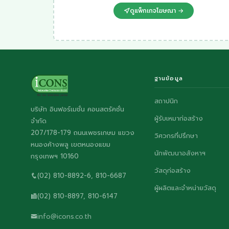
ดูแพ็กเกจโฆษณา →
ฐานข้อมูล
สถาปนิก
บริษัท อินฟอร์เมชั่น คอนสตรัคชั่น
ผู้รับเหมาก่อสร้าง
จำกัด
207/178-179 ถนนเพชรเกษม แขวง
วิศวกรที่ปรึกษา
หนองค้างพลู เขตหนองแขม
นักพัฒนาอสังหาฯ
กรุงเทพฯ 10160
วัสดุก่อสร้าง
(02) 810-8892-6, 810-6687
ผู้ผลิตและจำหน่ายวัสดุ
(02) 810-8897, 810-6147
info@icons.co.th