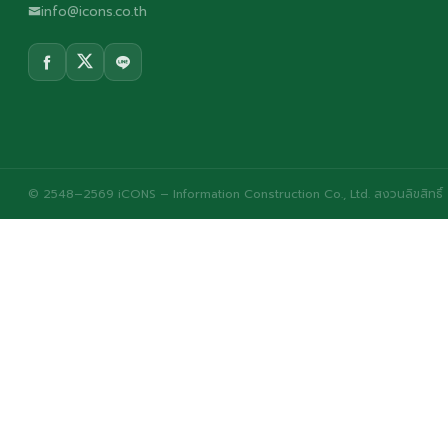
info@icons.co.th
© 2548–2569 iCONS – Information Construction Co., Ltd. สงวนลิขสิทธิ์