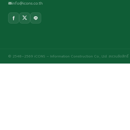
info@icons.co.th
© 2548–2569 iCONS – Information Construction Co., Ltd. สงวนลิขสิทธิ์