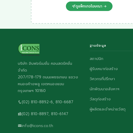
ดูแพ็กเกจโฆษณา →
ฐานข้อมูล
สถาปนิก
บริษัท อินฟอร์เมชั่น คอนสตรัคชั่น
ผู้รับเหมาก่อสร้าง
จำกัด
207/178-179 ถนนเพชรเกษม แขวง
วิศวกรที่ปรึกษา
หนองค้างพลู เขตหนองแขม
นักพัฒนาอสังหาฯ
กรุงเทพฯ 10160
วัสดุก่อสร้าง
(02) 810-8892-6, 810-6687
ผู้ผลิตและจำหน่ายวัสดุ
(02) 810-8897, 810-6147
info@icons.co.th