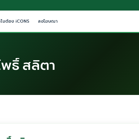
ำไมต้อง iCONS
ลงโฆษณา
โพธิ์ สลิตา