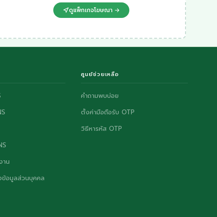
ดูแพ็กเกจโฆษณา →
ศูนย์ช่วยเหลือ
S
คำถามพบบ่อย
NS
ตั้งค่ามือถือรับ OTP
วิธีหารหัส OTP
ONS
งาน
ข้อมูลส่วนบุคคล