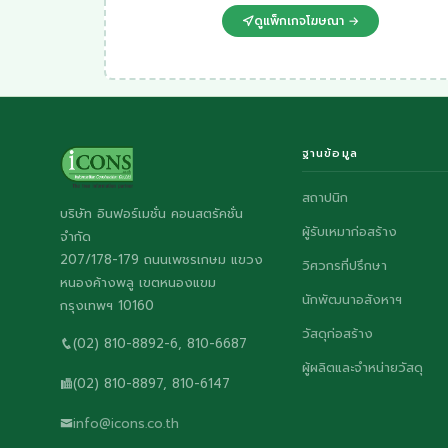
ดูแพ็กเกจโฆษณา →
ฐานข้อมูล
สถาปนิก
บริษัท อินฟอร์เมชั่น คอนสตรัคชั่น
ผู้รับเหมาก่อสร้าง
จำกัด
207/178-179 ถนนเพชรเกษม แขวง
วิศวกรที่ปรึกษา
หนองค้างพลู เขตหนองแขม
นักพัฒนาอสังหาฯ
กรุงเทพฯ 10160
วัสดุก่อสร้าง
(02) 810-8892-6, 810-6687
ผู้ผลิตและจำหน่ายวัสดุ
(02) 810-8897, 810-6147
info@icons.co.th