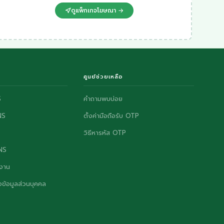
ดูแพ็กเกจโฆษณา →
ศูนย์ช่วยเหลือ
S
คำถามพบบ่อย
NS
ตั้งค่ามือถือรับ OTP
วิธีหารหัส OTP
ONS
งาน
ข้อมูลส่วนบุคคล