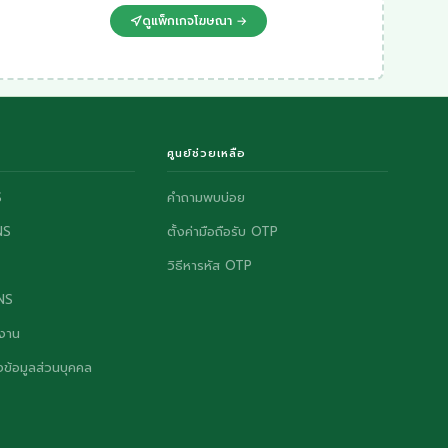
ดูแพ็กเกจโฆษณา →
ศูนย์ช่วยเหลือ
S
คำถามพบบ่อย
NS
ตั้งค่ามือถือรับ OTP
วิธีหารหัส OTP
ONS
งาน
ข้อมูลส่วนบุคคล