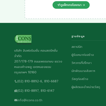
ดูแพ็กเกจโฆษณา →
ฐานข้อมูล
สถาปนิก
บริษัท อินฟอร์เมชั่น คอนสตรัคชั่น
ผู้รับเหมาก่อสร้าง
จำกัด
207/178-179 ถนนเพชรเกษม แขวง
วิศวกรที่ปรึกษา
หนองค้างพลู เขตหนองแขม
นักพัฒนาอสังหาฯ
กรุงเทพฯ 10160
วัสดุก่อสร้าง
(02) 810-8892-6, 810-6687
ผู้ผลิตและจำหน่ายวัสดุ
(02) 810-8897, 810-6147
info@icons.co.th