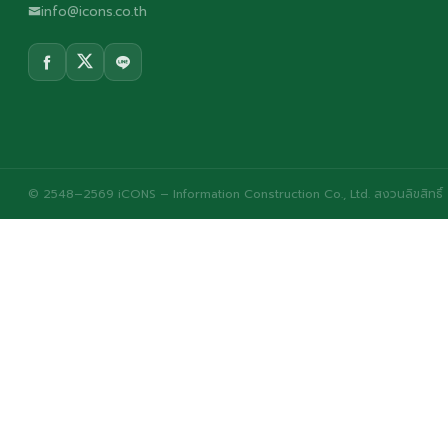
info@icons.co.th
© 2548–2569 iCONS – Information Construction Co., Ltd. สงวนลิขสิทธิ์