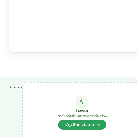
โฆษณา
โฆษณา
เข้าถึงกลุ่มเป้าหมายวงการก่อสร้าง
ดูแพ็กเกจโฆษณา →