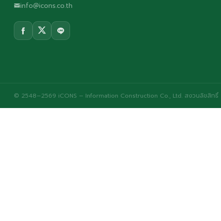
info@icons.co.th
© 2548–2569 iCONS – Information Construction Co., Ltd. สงวนลิขสิทธิ์