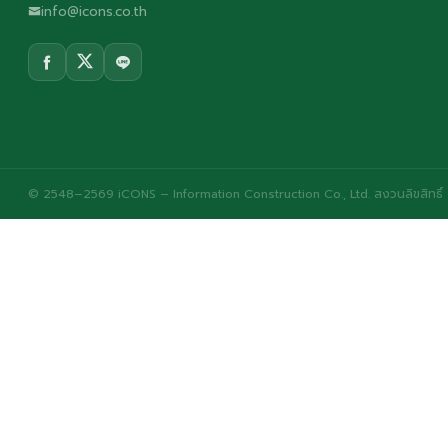
info@icons.co.th
© 2548–2569 iCONS – Information Construction Co., Ltd. สงวนลิขสิทธิ์