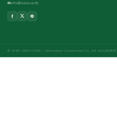
info@icons.co.th
© 2548–2569 iCONS – Information Construction Co., Ltd. สงวนลิขสิทธิ์