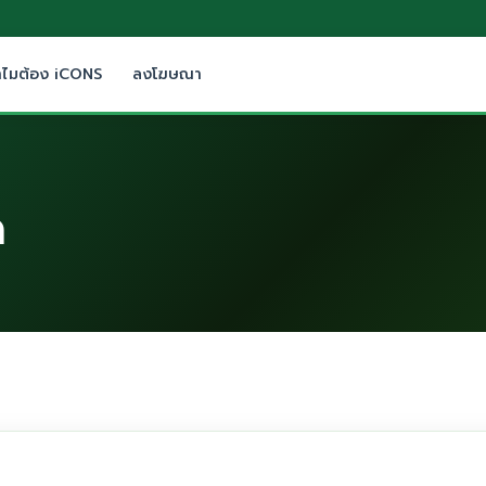
ำไมต้อง iCONS
ลงโฆษณา
ด