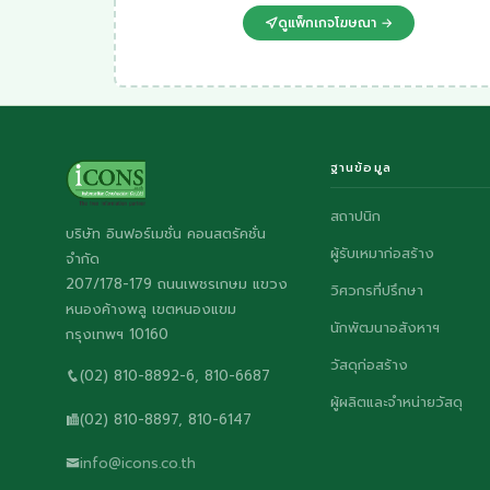
ดูแพ็กเกจโฆษณา →
ฐานข้อมูล
สถาปนิก
บริษัท อินฟอร์เมชั่น คอนสตรัคชั่น
ผู้รับเหมาก่อสร้าง
จำกัด
207/178-179 ถนนเพชรเกษม แขวง
วิศวกรที่ปรึกษา
หนองค้างพลู เขตหนองแขม
นักพัฒนาอสังหาฯ
กรุงเทพฯ 10160
วัสดุก่อสร้าง
(02) 810-8892-6, 810-6687
ผู้ผลิตและจำหน่ายวัสดุ
(02) 810-8897, 810-6147
info@icons.co.th