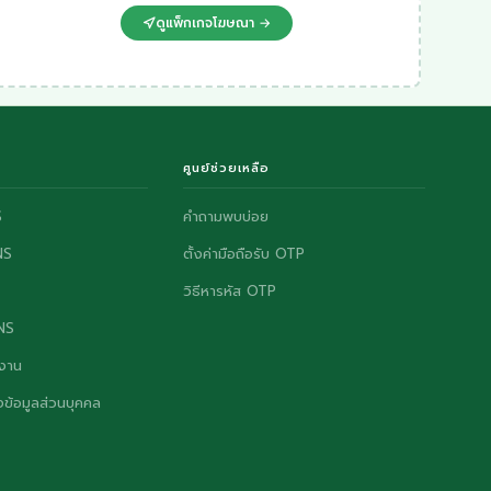
ดูแพ็กเกจโฆษณา →
ศูนย์ช่วยเหลือ
S
คำถามพบบ่อย
NS
ตั้งค่ามือถือรับ OTP
วิธีหารหัส OTP
ONS
งาน
ข้อมูลส่วนบุคคล