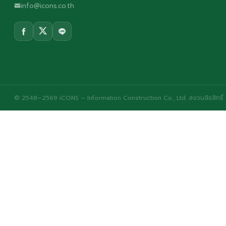
info@icons.co.th
© 2548–2569 iCONS – Information Construction Co., Ltd. สงวนลิขสิทธิ์