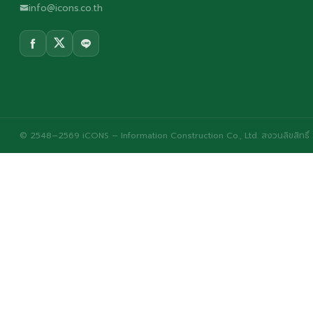
info@icons.co.th
© 2548–2569 iCONS – Information Construction Co., Ltd. สงวนลิขสิทธิ์