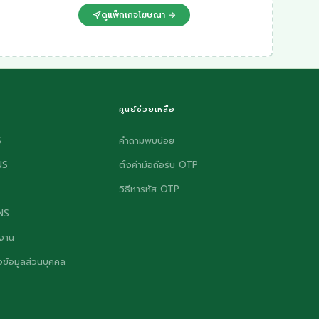
ดูแพ็กเกจโฆษณา →
ศูนย์ช่วยเหลือ
S
คำถามพบบ่อย
NS
ตั้งค่ามือถือรับ OTP
วิธีหารหัส OTP
ONS
งาน
ข้อมูลส่วนบุคคล