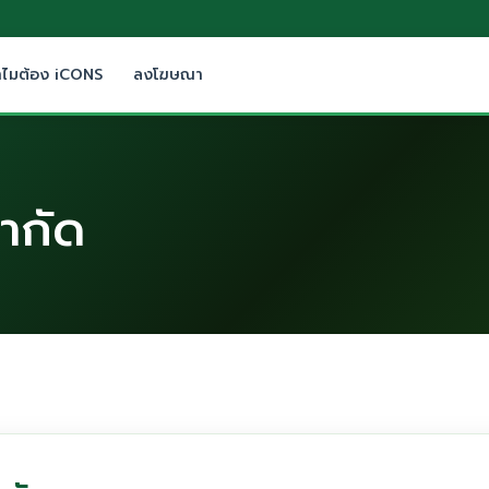
ำไมต้อง iCONS
ลงโฆษณา
จำกัด