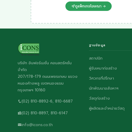
ดูแพ็กเกจโฆษณา →
ฐานข้อมูล
สถาปนิก
บริษัท อินฟอร์เมชั่น คอนสตรัคชั่น
ผู้รับเหมาก่อสร้าง
จำกัด
207/178-179 ถนนเพชรเกษม แขวง
วิศวกรที่ปรึกษา
หนองค้างพลู เขตหนองแขม
นักพัฒนาอสังหาฯ
กรุงเทพฯ 10160
วัสดุก่อสร้าง
(02) 810-8892-6, 810-6687
ผู้ผลิตและจำหน่ายวัสดุ
(02) 810-8897, 810-6147
info@icons.co.th