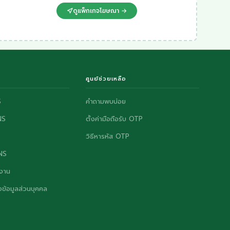
ดูแพ็กเกจโฆษณา →
ศูนย์ช่วยเหลือ
S
คำถามพบบ่อย
NS
ตั้งค่ามือถือรับ OTP
วิธีหารหัส OTP
ONS
งาน
ข้อมูลส่วนบุคคล