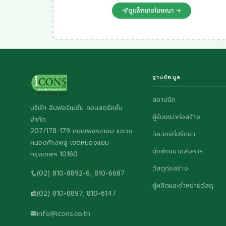
ดูแพ็กเกจโฆษณา →
ฐานข้อมูล
สถาปนิก
บริษัท อินฟอร์เมชั่น คอนสตรัคชั่น
ผู้รับเหมาก่อสร้าง
จำกัด
207/178-179 ถนนเพชรเกษม แขวง
วิศวกรที่ปรึกษา
หนองค้างพลู เขตหนองแขม
นักพัฒนาอสังหาฯ
กรุงเทพฯ 10160
วัสดุก่อสร้าง
(02) 810-8892-6, 810-6687
ผู้ผลิตและจำหน่ายวัสดุ
(02) 810-8897, 810-6147
info@icons.co.th