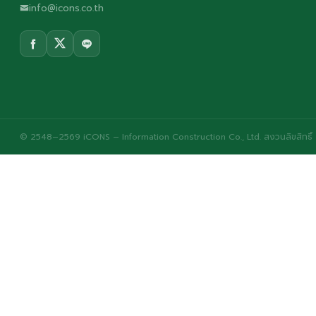
info@icons.co.th
© 2548–2569 iCONS – Information Construction Co., Ltd. สงวนลิขสิทธิ์