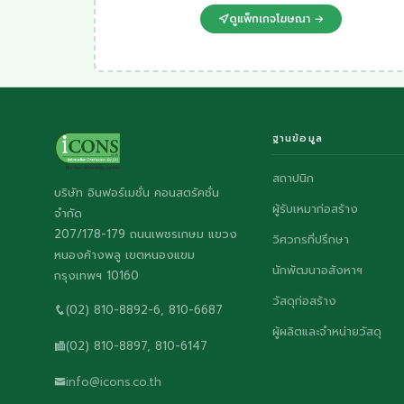
ดูแพ็กเกจโฆษณา →
ฐานข้อมูล
สถาปนิก
บริษัท อินฟอร์เมชั่น คอนสตรัคชั่น
ผู้รับเหมาก่อสร้าง
จำกัด
207/178-179 ถนนเพชรเกษม แขวง
วิศวกรที่ปรึกษา
หนองค้างพลู เขตหนองแขม
นักพัฒนาอสังหาฯ
กรุงเทพฯ 10160
วัสดุก่อสร้าง
(02) 810-8892-6, 810-6687
ผู้ผลิตและจำหน่ายวัสดุ
(02) 810-8897, 810-6147
info@icons.co.th