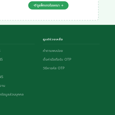
ดูแพ็กเกจโฆษณา →
ศูนย์ช่วยเหลือ
S
คำถามพบบ่อย
NS
ตั้งค่ามือถือรับ OTP
วิธีหารหัส OTP
ONS
งาน
ข้อมูลส่วนบุคคล