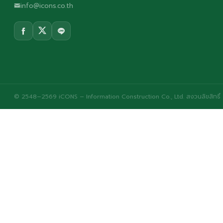
info@icons.co.th
© 2548–2569 iCONS – Information Construction Co., Ltd. สงวนลิขสิทธิ์