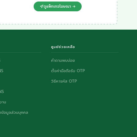
ดูแพ็กเกจโฆษณา →
ศูนย์ช่วยเหลือ
S
คำถามพบบ่อย
NS
ตั้งค่ามือถือรับ OTP
วิธีหารหัส OTP
ONS
งาน
ข้อมูลส่วนบุคคล