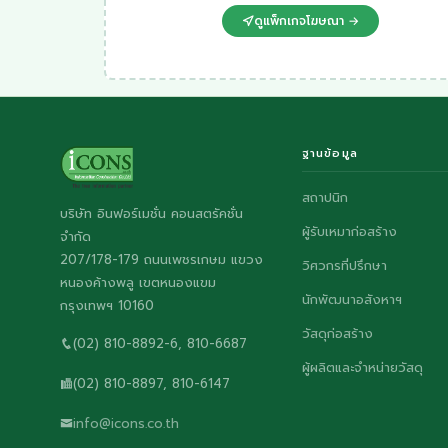
ดูแพ็กเกจโฆษณา →
ฐานข้อมูล
สถาปนิก
บริษัท อินฟอร์เมชั่น คอนสตรัคชั่น
ผู้รับเหมาก่อสร้าง
จำกัด
207/178-179 ถนนเพชรเกษม แขวง
วิศวกรที่ปรึกษา
หนองค้างพลู เขตหนองแขม
นักพัฒนาอสังหาฯ
กรุงเทพฯ 10160
วัสดุก่อสร้าง
(02) 810-8892-6, 810-6687
ผู้ผลิตและจำหน่ายวัสดุ
(02) 810-8897, 810-6147
info@icons.co.th