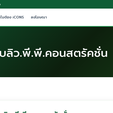
0
ำไมต้อง iCONS
ลงโฆษณา
บบลิว.พี.พี.คอนสตรัคชั่น