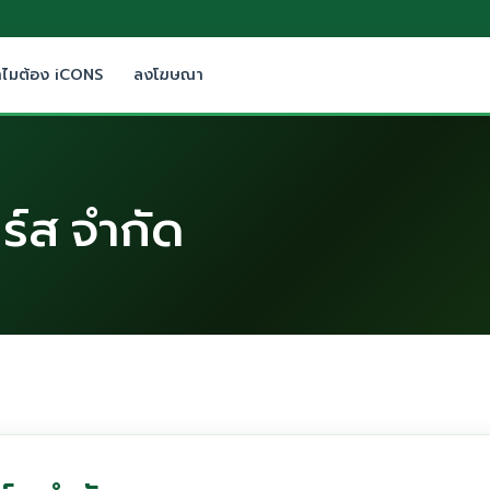
ำไมต้อง iCONS
ลงโฆษณา
ยร์ส จำกัด