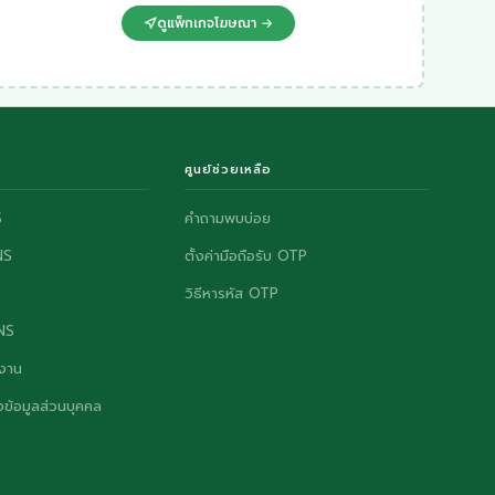
ดูแพ็กเกจโฆษณา →
ศูนย์ช่วยเหลือ
S
คำถามพบบ่อย
NS
ตั้งค่ามือถือรับ OTP
วิธีหารหัส OTP
ONS
งาน
ข้อมูลส่วนบุคคล