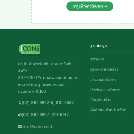
ดูแพ็กเกจโฆษณา →
ฐานข้อมูล
สถาปนิก
บริษัท อินฟอร์เมชั่น คอนสตรัคชั่น
ผู้รับเหมาก่อสร้าง
จำกัด
207/178-179 ถนนเพชรเกษม แขวง
วิศวกรที่ปรึกษา
หนองค้างพลู เขตหนองแขม
นักพัฒนาอสังหาฯ
กรุงเทพฯ 10160
วัสดุก่อสร้าง
(02) 810-8892-6, 810-6687
ผู้ผลิตและจำหน่ายวัสดุ
(02) 810-8897, 810-6147
info@icons.co.th