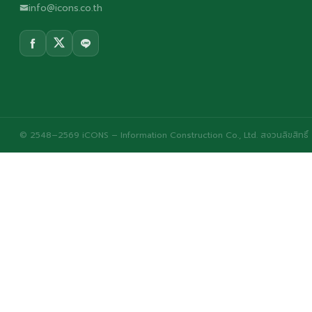
info@icons.co.th
© 2548–2569 iCONS – Information Construction Co., Ltd. สงวนลิขสิทธิ์