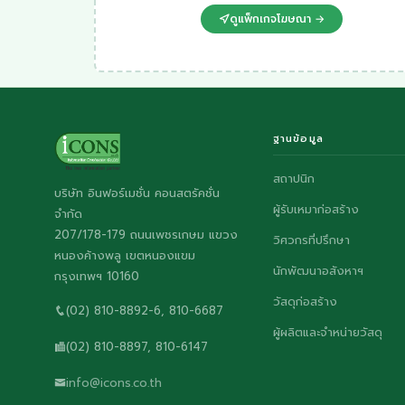
ดูแพ็กเกจโฆษณา →
ฐานข้อมูล
สถาปนิก
บริษัท อินฟอร์เมชั่น คอนสตรัคชั่น
ผู้รับเหมาก่อสร้าง
จำกัด
207/178-179 ถนนเพชรเกษม แขวง
วิศวกรที่ปรึกษา
หนองค้างพลู เขตหนองแขม
นักพัฒนาอสังหาฯ
กรุงเทพฯ 10160
วัสดุก่อสร้าง
(02) 810-8892-6, 810-6687
ผู้ผลิตและจำหน่ายวัสดุ
(02) 810-8897, 810-6147
info@icons.co.th