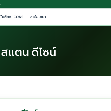
6
ำไมต้อง iCONS
ลงโฆษณา
ลสแตน ดีไซน์