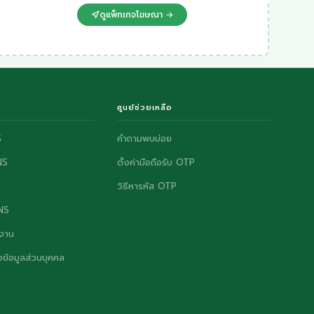
ดูแพ็กเกจโฆษณา →
ศูนย์ช่วยเหลือ
S
คำถามพบบ่อย
NS
ตั้งค่ามือถือรับ OTP
วิธีหารหัส OTP
ONS
งาน
ข้อมูลส่วนบุคคล