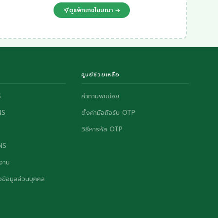
ดูแพ็กเกจโฆษณา →
ศูนย์ช่วยเหลือ
S
คำถามพบบ่อย
NS
ตั้งค่ามือถือรับ OTP
วิธีหารหัส OTP
ONS
งาน
ข้อมูลส่วนบุคคล