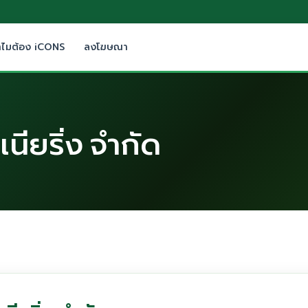
ำไมต้อง iCONS
ลงโฆษณา
เนียริ่ง จำกัด