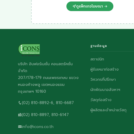
ดูแพ็กเกจโฆษณา →
ฐานข้อมูล
สถาปนิก
บริษัท อินฟอร์เมชั่น คอนสตรัคชั่น
ผู้รับเหมาก่อสร้าง
จำกัด
207/178-179 ถนนเพชรเกษม แขวง
วิศวกรที่ปรึกษา
หนองค้างพลู เขตหนองแขม
นักพัฒนาอสังหาฯ
กรุงเทพฯ 10160
วัสดุก่อสร้าง
(02) 810-8892-6, 810-6687
ผู้ผลิตและจำหน่ายวัสดุ
(02) 810-8897, 810-6147
info@icons.co.th