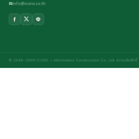
info@icons.co.th
© 2548–2569 iCONS – Information Construction Co., Ltd. สงวนลิขสิทธิ์